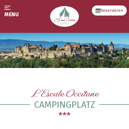
Reservieren
MENU
L'Escale Occitane
CAMPINGPLATZ
***