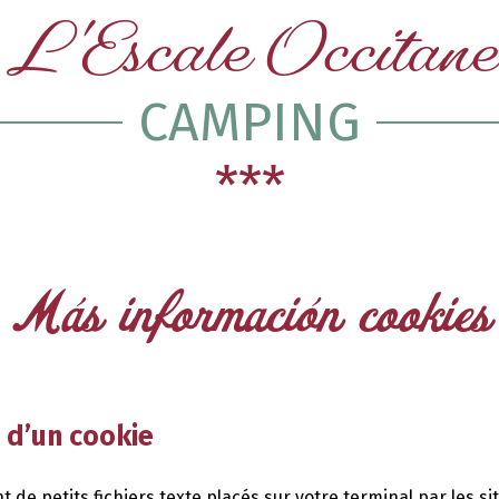
L'Escale Occitane
CAMPING
***
Más información cookies
n d’un cookie
t de petits fichiers texte placés sur votre terminal par les si