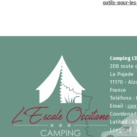
outils-pour-les
Camping L’
2D8 route 
La Pujade
11170 - Al
France
Teléfono :
Email :
con
Coordenada
Latitud : 4
Longitud : 