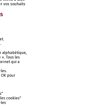
er vos souhaits
es
et.
.
re alphabétique,
 ». Tous les
ernet qui a
les.
ur OK pour
s"
 les cookies"
-les