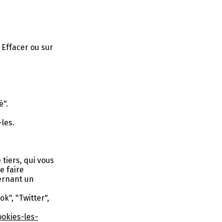
 Effacer ou sur
é".
les.
tiers, qui vous
e faire
ernant un
k", "Twitter",
ookies-les-