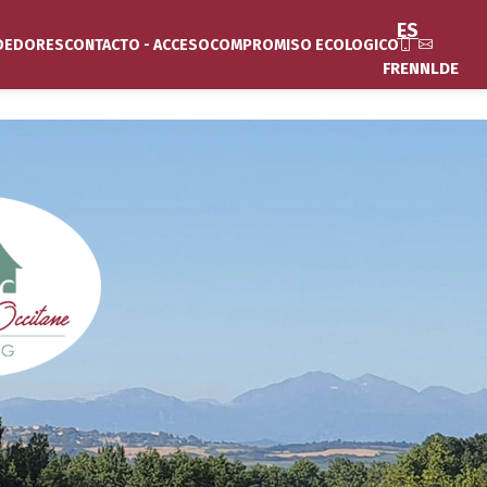
ES
DEDORES
CONTACTO - ACCESO
COMPROMISO ECOLOGICO
FR
EN
NL
DE