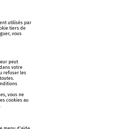
nt utilisés par
okie tiers de
iguer, vous
teur peut
 dans votre
 refuser les
toutes.
nditions
ies, vous ne
les cookies au
.
 le menu d'aide