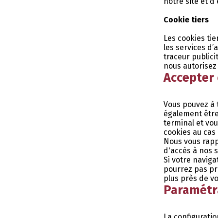
notre site et d
Cookie tiers
Les cookies tie
les services d’
traceur publici
nous autorisez
Accepter 
Vous pouvez à 
également être
terminal et vo
cookies au cas
Nous vous rapp
d'accès à nos s
Si votre navig
pourrez pas pro
plus près de v
Paramétr
La configuratio