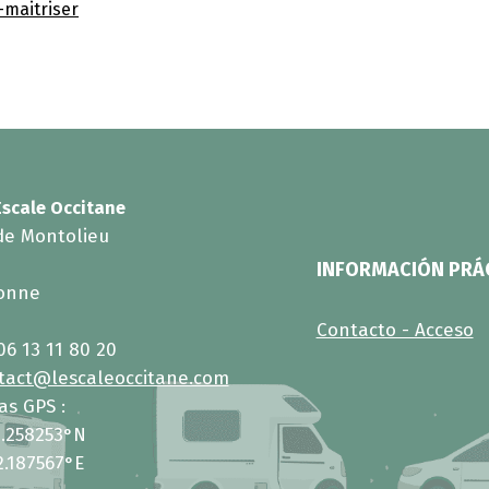
-maitriser
Escale Occitane
de Montolieu
INFORMACIÓN PRÁ
zonne
Contacto - Acceso
06 13 11 80 20
tact@lescaleoccitane.com
s GPS :
3.258253°N
2.187567°E