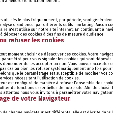
'en améliorer le fonctionnement.
rs utilisés le plus fréquemment, par période, sont généraleme
analyse d’audience, par différents outils marketing. Aucun co
taire n'est utilisé sur notre site internet. En continuant à nav
 à déposer des cookies à des fins de mesure d’audience.
ou refuser les cookies
tout moment choisir de désactiver ces cookies. Votre naviga
 paramétré pour vous signaler les cookies qui sont déposés
us demander de les accepter ou non. Vous pouvez accepter ou
 par cas ou bien les refuser systématiquement une fois pour 
elons que le paramétrage est susceptible de modifier vos co
ervices nécessitant l'utilisation de cookies.
ateur est configuré de manière à refuser l'ensemble des cook
fiter de fonctions essentielles de notre site. Afin de choisir 
os attentes nous vous invitons à paramétrer votre navigateur
age de votre Navigateur
n de chaque navigateur est différente. Elle est décrite dans