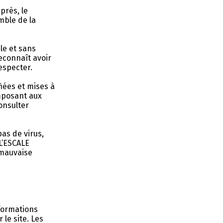
près, le
emble de la
ale et sans
econnaît avoir
especter.
iées et mises à
imposant aux
onsulter
pas de virus,
 L’ESCALE
 mauvaise
nformations
 le site. Les