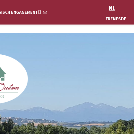
NL
GISCH ENGAGEMENT
FR
EN
ES
DE