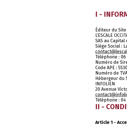
I - INFO
Éditeur du Site
L’ESCALE OCCI
SAS au Capital 
Siège Social : 
contact@lesca
Téléphone : 06 
Numéro de Sire
Code APE : 553
Numéro de TVA 
Hébergeur du S
INFOLIEN
20 Avenue Vict
contact@infol
Téléphone : 04 
II - CON
Article 1 - Ac