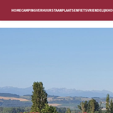
HOME
CAMPING
VERHUUR
STAANPLAATSEN
FIETSVRIENDELIJK
HO