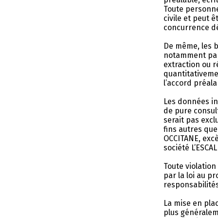
Toute personne
civile et peut
concurrence dé
De même, les b
notamment par l
extraction ou r
quantitativeme
l’accord préala
Les données inc
de pure consult
serait pas excl
fins autres que
OCCITANE, excè
société L’ESCA
Toute violation
par la loi au p
responsabilités
La mise en plac
plus généralem