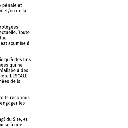
é pénale et
n et/ou de la
protégées
ectuelle. Toute
ndue
 est soumise à
c qu’à des fins
nées qui ne
réalisée à des
ciété L’ESCALE
nées de la
droits reconnus
'engager les
g) du Site, et
umise à une