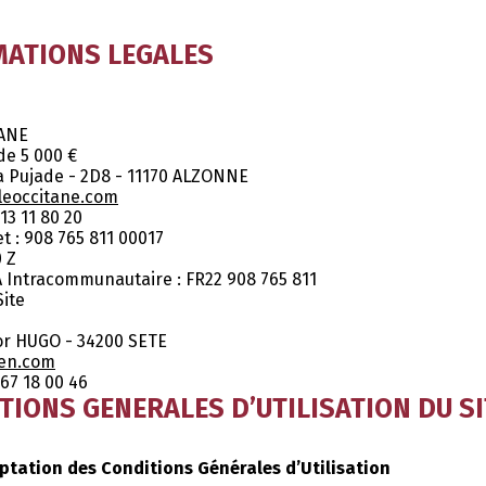
RMATIONS LEGALES
TANE
de 5 000 €
La Pujade - 2D8 - 11170 ALZONNE
leoccitane.com
13 11 80 20
t : 908 765 811 00017
0 Z
Intracommunautaire : FR22 908 765 811
ite
or HUGO - 34200 SETE
ien.com
67 18 00 46
DITIONS GENERALES D’UTILISATION DU S
ceptation des Conditions Générales d’Utilisation