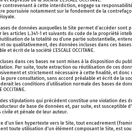
 contrevenant à cette interdiction, engage sa responsabilit
 être poursuivie notamment sur le fondement de la contrefaço
loyale.
ases de données auxquelles le Site permet d’accéder sont 
es articles L.341-1 et suivants du code de la propriété intell
éutilisation de la totalité ou d’une partie substantielle, ente
nt ou qualitativement, des données incluses dans ces bases
ble et écrit de la société L’ESCALE OCCITANE.
luses dans ces bases ne sont mises à la disposition du publi
ation. Par suite, toute extraction ou réutilisation de ces don
usivement et strictement nécessaire à cette finalité, et donc 
 la pure consultation, sans accord préalable et écrit de la so
derait les conditions d’utilisation normale des bases de don
LE OCCITANE.
 des stipulations qui précèdent constitue une violation des 
roducteur de base de données et, par suite, est susceptible d
 civile et pénale de leur auteur.
e d'un lien hypertexte vers le Site, tout encadrement (framin
ent toute utilisation d'un élément composant le Site, est so