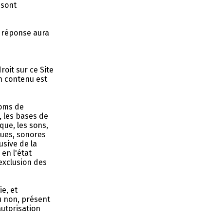
 sont
e réponse aura
roit sur ce Site
n contenu est
noms de
, les bases de
que, les sons,
ques, sonores
usive de la
en l'état
'exclusion des
e, et
u non, présent
autorisation