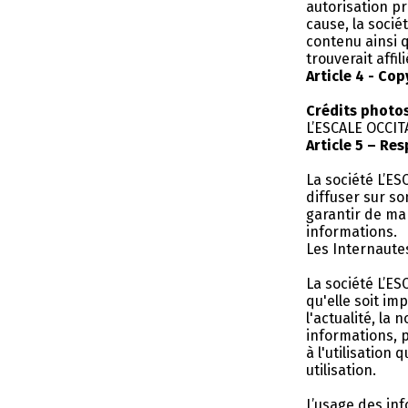
autorisation pr
cause, la soci
contenu ainsi q
trouverait affi
Article 4 - Cop
Crédits photo
L’ESCALE OCCITA
Article 5 – Re
La société L’E
diffuser sur so
garantir de man
informations.
Les Internautes
La société L’E
qu'elle soit im
l'actualité, la 
informations, p
à l'utilisation
utilisation.
L’usage des in