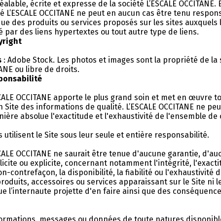
éalable, écrite et expresse de la société L’ESCALE OCCITANE. 
été L’ESCALE OCCITANE ne peut en aucun cas être tenu respon
ue des produits ou services proposés sur les sites auxquels l
lié par des liens hypertextes ou tout autre type de liens.
yright
s
: Adobe Stock. Les photos et images sont la propriété de la 
NE ou libre de droits.
sponsabilité
SCALE OCCITANE apporte le plus grand soin et met en œuvre 
n Site des informations de qualité. L’ESCALE OCCITANE ne peu
ière absolue l'exactitude et l'exhaustivité de l'ensemble de 
 utilisent le Site sous leur seule et entière responsabilité.
SCALE OCCITANE ne saurait être tenue d'aucune garantie, d'au
plicite ou explicite, concernant notamment l'intégrité, l'exacti
non-contrefaçon, la disponibilité, la fiabilité ou l'exhaustivité 
roduits, accessoires ou services apparaissant sur le Site ni 
 que l’internaute projette d'en faire ainsi que des conséquenc
formations, messages ou données de toute natures disponibl