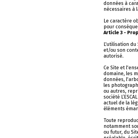
données à cara
nécessaires à 
Le caractère ob
pour conséque
Article 3 - Pro
L'utilisation d
et/ou son cont
autorisé.
Ce Site et l'e
domaine, les ma
données, l'arbo
les photograph
ou autres, repr
société L’ESCA
actuel de la lé
éléments émana
Toute reproduct
notamment sous
ou futur, du Si
préalable, écri