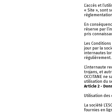
L’accès et l’uti
« Site », sont 
règlementation 
En conséquence,
réserve par l’i
pris connaissan
Les Conditions 
jour par la soc
internautes lor
régulièrement.
L’internaute rec
trojans, et aut
OCCITANE ne sa
utilisation du s
Article 2 - Do
Utilisation des
La société L’E
fournies en lig