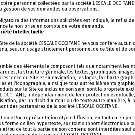
ctère personnel collectées par la société L’ESCALE OCCITANE
la gestion de vos demandes ou observations.
ligatoire des informations sollicitées est indiqué, le refus d
nce le non prise en compte de votre demande.
priété Intellectuelle
u Site de la société L’ESCALE OCCITANE ne vous confère aucun d
enu, seul un usage strictement personnel de ce Site et de so
nsemble des éléments le composant tels que notamment les 
rques, la structure générale, les textes, graphiques, images
rescence du Site et sa navigation, les logos, la charte graphi
ies et l'iconographie, ainsi que tous autres éléments graphi
oduits sur le Site ou inclus en son sein, sont la propriété excl
LE OCCITANE, indépendamment de leur protection éventuelle, 
gislation, par un droit d'auteur ou de toute autre manière, à l
nt des partenaires de la société L’ESCALE OCCITANE.
ion et/ou représentation et/ou diffusion, en tout ou en parti
 forme de lien hypertexte, sur tout support électronique o
te et/ou de tout à partie de son contenu sont interdites sauf 
te et expresse de la société L’ESCALE OCCITANE.