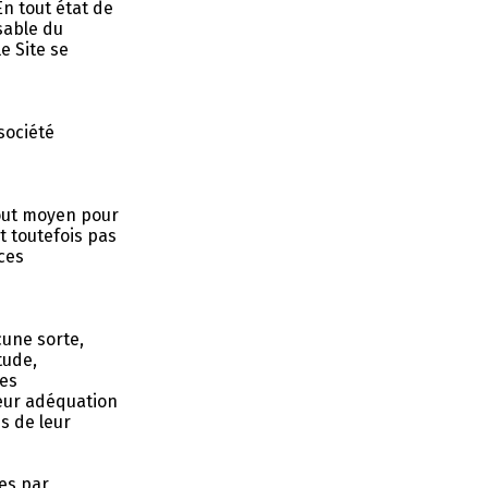
En tout état de
sable du
e Site se
société
tout moyen pour
t toutefois pas
ces
cune sorte,
tude,
des
leur adéquation
es de leur
es par