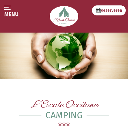
Reserveren
MENU
L'Escale Occitane
CAMPING
***